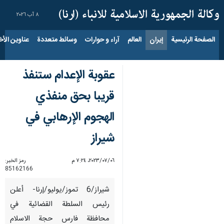
٨ آب ٢٠٢٦
الصفحة الرئيسية
إيران
العالم
آراء و حوارات
وسائط متعددة
عناوين الأخب
عقوبة الإعدام ستنفذ
قريبا بحق منفذي
الهجوم الإرهابي في
شيراز
٠٦‏/٠٧‏/٢٠٢٣، ٧:٢٤ م
رمز الخبر:
85162166
شيراز/6 تموز/يوليو/إرنا- أعلن
رئيس السلطة القضائية في
محافظة فارس حجة الاسلام