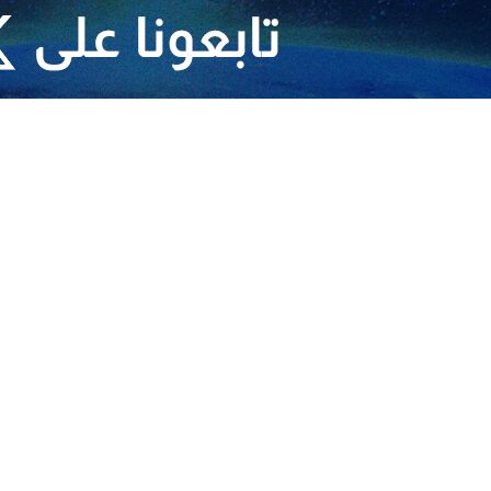
 البعثة وقائدها العام، اللواء أرولدو لاثارو، على اتصال بالسلطات في لبنان و
أطراف كافة إلى ضبط النفس والامتناع عن القيام بأعمال قد تفاقم الأوضاع.
 تحقيقا للتأكد من طبيعة الانفجارات التي رصدتها صباح اليوم في منطقة الم
أسبوع.
بق اليوم، عن تسجيل قصف مدفعي إسرائيلي على الحدود اللبنانية.
من لبنان وانفجر قرب الحدود بين لبنان وفلسطين المحتلة.