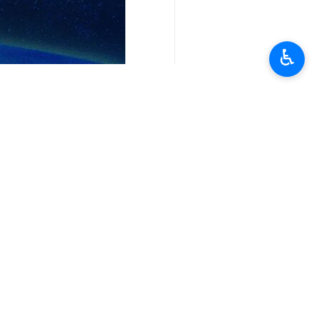
وقالت اليونيفيل، في بيان لها، إن "رئيس
التصعيد في المنطقة الحدودية"، داعية ال
وأضاف البيان: أن قوات اليونيفيل تجري
♿︎
شهدت توترات في وقت سابق من هذا ال
وأعلنت وسائل إعلام لبنانية، في وقت سا
عيار 155.
وزعم الجيش الصهيوني أن صاروخاً أطلق 
انتهى**3276
إيران
سياسة
٠ Persons