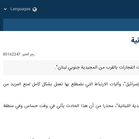
ية
رمز الخبر:
85162247