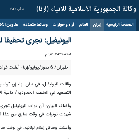
٨ آب ٢٠٢٦
الصفحة الرئيسية
إيران
العالم
آراء و حوارات
وسائط متعددة
عناوين الأخب
اليونيفيل: نجری تحقيقا لل
٠٦‏/٠٧‏/٢٠٢٣، ٩:٥١ م