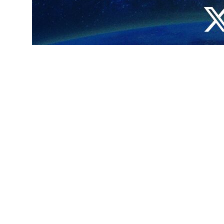
"إسرائيل"، وآليات الارتباط التي نضطلع بها تعمل بشكل كامل لمنع المزيد من
جيدية اللبنانية"، محذرا من أن هذا الحادث يأتي في وقت حساس وفي منطقة
وأفادت "الوكالة الوطنية للإعلام" في لبنان، بأنه تم تسجيل قصف مدفعي إسرائيلي، في هذه الأثناء، يستهدف خراج بلدة كفرشوبا ومزرعة حلتا"، مشيرة إلى تسجيل سقوط أكثر من 15 قذيفة مدفعية
لیلا شعبان پورسوخته کوهی