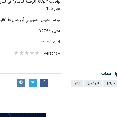
طهران/ 6 تموز/يوليو/إرنا- أعلنت قوات الامم المتحدة العاملة في جنوب لبنان (اليونيفيل)، اليوم الخميس، أنها "رصدت انفجارات بالقرب من المجيدية جنوبي لبنان".