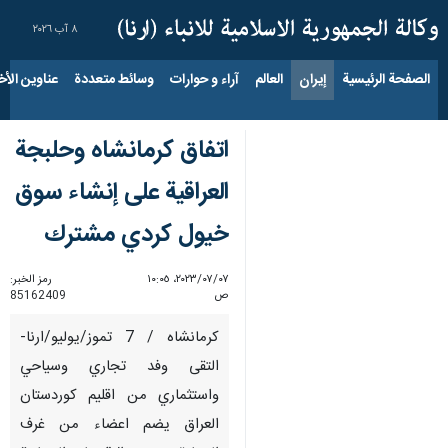
٨ آب ٢٠٢٦
الصفحة الرئيسية
إيران
العالم
آراء و حوارات
وسائط متعددة
عناوين الأخب
اتفاق كرمانشاه وحلبجة
العراقية على إنشاء سوق
خيول كردي مشترك
٠٧‏/٠٧‏/٢٠٢٣، ١٠:٠٥
رمز الخبر:
ص
85162409
کرمانشاه / 7 تموز/يوليو/ارنا-
التقى وفد تجاري وسياحي
واستثماري من اقليم كوردستان
العراق يضم اعضاء من غرف