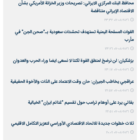
محافظ البنك المركزي الايراني: تصريحات وزير الخزانة الأمريكي بشأن
الاقتصاد الإيراني متناقضة
٢٠٢٦-٠٨-٠٧ ٢٣:٣٢
القوات المسلحة اليمنية تستهدف تحشدات سعودية بـ"صحن الجن" في
مأرب
٢٠٢٦-٠٨-٠٧ ٢٣:٢٦
بزشكيان: لن نرضخ لمنطق القوة لكننا لا نسعى ايضا وراء الحرب والعدوان
٢٠٢٦-٠٨-٠٧ ٢٣:١٧
عراقجي يخاطب الجيران: حان وقت الاعتماد على الذات والأخوة الحقيقية
٢٠٢٦-٠٨-٠٧ ٢٢:٥٧
بقائي يرد على أوهام ترامب حول تقسيم "غنائم ايران" الخيالية
٢٠٢٦-٠٨-٠٧ ٢٢:٥١
ثلاث خطوات جديدة للاتحاد الاقتصادي الأوراسي لتعزيز التكامل الاقليمي
٢٠٢٦-٠٨-٠٧ ٢٠:٠٦