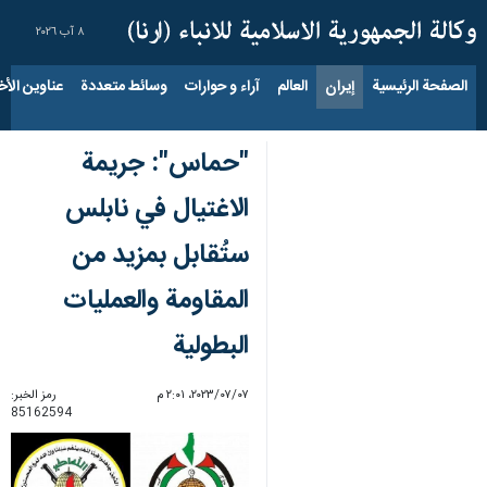
٨ آب ٢٠٢٦
الصفحة الرئيسية
إيران
العالم
آراء و حوارات
وسائط متعددة
عناوين الأخب
"حماس": جريمة
الاغتيال في نابلس
ستُقابل بمزيد من
المقاومة والعمليات
البطولية
٠٧‏/٠٧‏/٢٠٢٣، ٢:٠١ م
رمز الخبر:
85162594