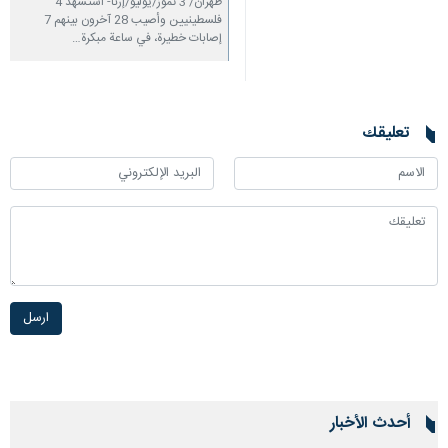
طهران/ 3 تموز/يوليو/إرنا- استشهد 4
فلسطينيين وأصيب 28 آخرون بينهم 7
إصابات خطيرة، في ساعة مبكرة…
تعليقك
ارسل
أحدث الأخبار