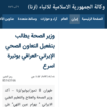
٩ آب ٢٠٢٦
الصفحة الرئيسية
إيران
العالم
آراء و حوارات
وسائط متعددة
عناوين الأخب
وزير الصحة یطالب
بتفعيل التعاون الصحي
الإيراني-العراقي بوتيرة
اسرع
٠٨‏/٠٧‏/٢٠٢٣، ١١:٤٢ ص
رمز الخبر:
85163166
طهران 8 تموز/يوليو/إرنا – أكد
وزير الصحة والعلاج والتعليم الطبي
الايراني " بهرام عين اللهي" على