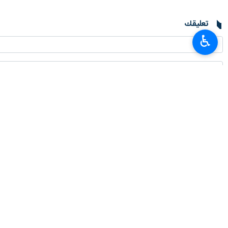
زاهدان/ 8 تموز/يوليو/إرنا- أ
♿︎
مركز الشرطة الـ 16 في مدينة زاهدان جنوب شرق ايران والذي ادى إلى مقتل الارهابيين جميعا.
16 في مدينة زاهدان جنوب شرق ايران.
قوات الامن الداخلي الايراني ومقتل كافة
انتهى**ر.م
إيران
سياسة
٠ Persons