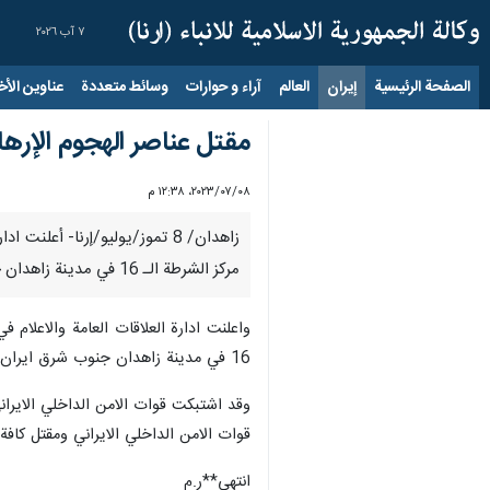
٧ آب ٢٠٢٦
الصفحة الرئيسية
إيران
العالم
آراء و حوارات
وسائط متعددة
عناوين الأخب
مقتل عناصر الهجوم الإرها
٠٨‏/٠٧‏/٢٠٢٣، ١٢:٣٨ م