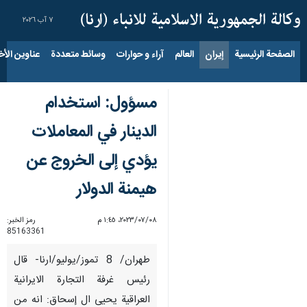
٧ آب ٢٠٢٦
الصفحة الرئيسية
إيران
العالم
آراء و حوارات
وسائط متعددة
عناوين الأخب
مسؤول: استخدام
الدينار في المعاملات
يؤدي إلى الخروج عن
هيمنة الدولار
٠٨‏/٠٧‏/٢٠٢٣، ١:٤٥ م
رمز الخبر:
85163361
طهران/ 8 تموز/يوليو/ارنا- قال
رئيس غرفة التجارة الايرانية
العراقية يحيى ال إسحاق: انه من