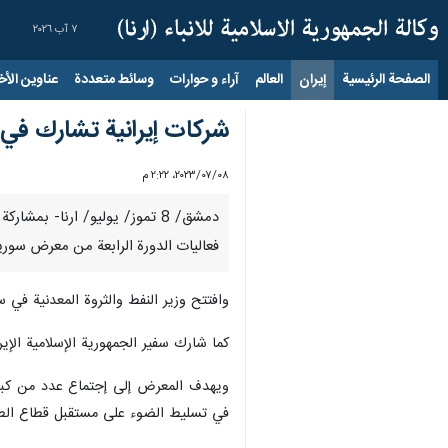
٧ آب ٢٠٢٦
الصفحة الرئيسية
إيران
العالم
آراء و حوارات
وسائط متعددة
عناوين الأخب
شركات إيرانية تشارك في مع
٠٨‏/٠٧‏/٢٠٢٣، ٢:٢٢ م
فعاليات الدورة الرابعة من معرض سوريا الد
وافتتح وزير النفط والثروة المعدنية في 
كما شارك سفير الجمهورية الإسلامية الإي
ويهدف المعرض إلى إجتماع عدد من كبار 
في تسليط الضوء على مستقبل قطاع الطا