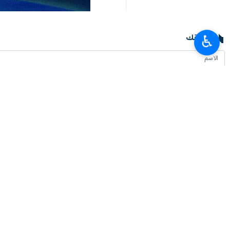
تعليقك
♿︎
أحدث الأخبار
ثلاث خطوات جديدة للاتحاد الاقتصادي الأوراسي لتعزيز التكامل الاقليمي
٢٠٢٦-٠٨-٠٧ ٢٠:٠٦