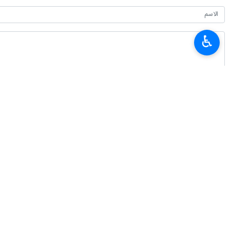
طهران / 8 تموز/يوليو/إرنا- 
♿︎
جنين بالضفة.
فلسطينيين وإصابة أكثر من 21 آخرين.
كما طالب المتظاهرون المؤسسات الدولية 
انتهى**ر.م
إيران
سياسة
٠ Persons
سمات