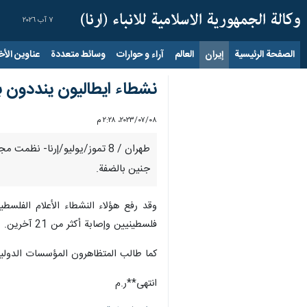
٧ آب ٢٠٢٦
الصفحة الرئيسية
إيران
العالم
آراء و حوارات
وسائط متعددة
عناوين الأخب
نشطاء ايطاليون ينددون با
٠٨‏/٠٧‏/٢٠٢٣، ٢:٢٨ م