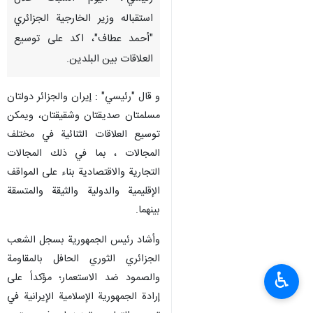
استقباله وزیر الخارجیة الجزائري
"أحمد عطاف"، اكد علی توسیع
العلاقات بین البلدین.
و قال "رئيسي" : إيران والجزائر دولتان
مسلمتان صديقتان وشقيقتان، ويمكن
توسيع العلاقات الثنائية في مختلف
المجالات ، بما في ذلك المجالات
التجارية والاقتصادية بناء على المواقف
الإقليمية والدولية والثيقة والمتسقة
بينهما.
وأشاد رئيس الجمهورية بسجل الشعب
الجزائري الثوري الحافل بالمقاومة
♿︎
والصمود ضد الاستعمار؛ مؤكداً على
إرادة الجمهورية الإسلامية الإيرانية في