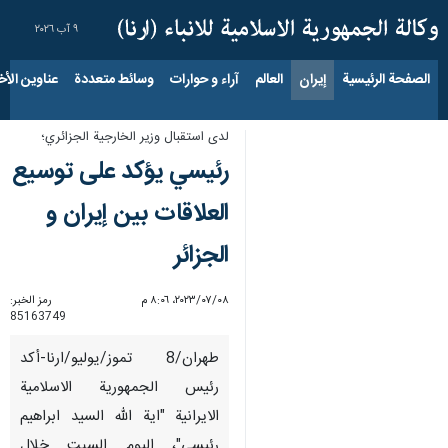
٩ آب ٢٠٢٦
الصفحة الرئيسية
إيران
العالم
آراء و حوارات
وسائط متعددة
عناوين الأخب
لدى استقبال وزیر الخارجیة الجزائري؛
رئيسي یؤکد علی توسیع
العلاقات بین إیران و
الجزائر
٠٨‏/٠٧‏/٢٠٢٣، ٨:٠٦ م
رمز الخبر:
85163749
طهران/8 تموز/یولیو/ارنا-أکد
رئيس الجمهورية الاسلامية
الايرانية "اية الله السيد ابراهيم
رئيسي"، الیوم السبت خلال