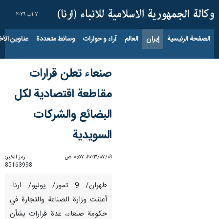
٧ آب ٢٠٢٦
الصفحة الرئيسية
إيران
العالم
آراء و حوارات
وسائط متعددة
عناوين الأخب
صنعاء تعلن قرارات
مقاطعة اقتصادية لكل
البضائع والشركات
السويدية
٠٩‏/٠٧‏/٢٠٢٣، ٨:٥٧ ص
رمز الخبر:
85163998
طهران/ 9 تموز/ يوليو/ ارنا-
‏أعلنت وزارة الصناعة والتجارة في
حكومة صنعاء، عدة قرارات بشأن