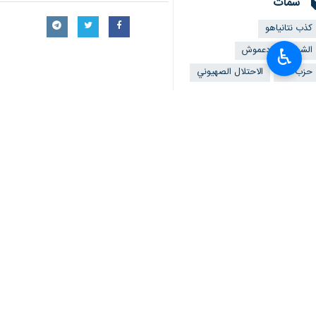
♿︎
طهران/ 9 تموز/ يوليو/ ارن
للمقاومة في الضفة الغربية.
وقال دعموش إن الأزمات والهواجس السياس
وأوضح أن الهجوم على مدينة جنين ومخي
حسابات الإسرائيلي أخطأت مرة أخرى، فل
واستطرد دعموش إن المقاومين الأبطال ف
العدو، وأرغموه على الانسحاب تحت النيرا
وشدد على أن "إسرائيل" لم تتمكن من سح
معادلات جديدة أمام المقاومة الفلسطينية
ولفت إلى أن المجتمع الصهيوني سيكتشف ك