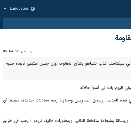
قاومة
رمز الخبر:
85164126