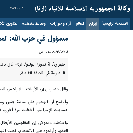
٦ آب ٢٠٢٦
الصفحة الرئيسية
إيران
العالم
آراء و حوارات
وسائط متعددة
عناوين الأخب
مسؤول في حزب الله: الم
٠٩‏/٠٧‏/٢٠٢٣، ١٠:١٨ ص