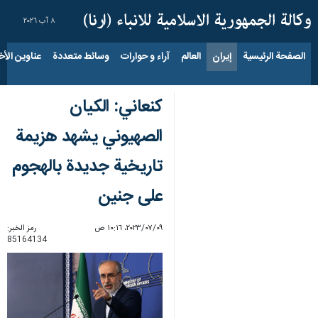
٨ آب ٢٠٢٦
الصفحة الرئيسية
إيران
العالم
آراء و حوارات
وسائط متعددة
عناوين الأخب
كنعاني: الکیان
الصهيوني یشهد هزيمة
تاريخية جديدة بالهجوم
على جنين
٠٩‏/٠٧‏/٢٠٢٣، ١٠:١٦ ص
رمز الخبر:
85164134