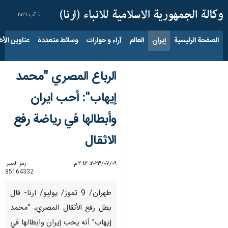
٦ آب ٢٠٢٦
الصفحة الرئيسية
إيران
العالم
آراء و حوارات
وسائط متعددة
عناوين الأخب
الرباع المصري "محمد
إيهاب": أحب ايران
وأبطالها في رياضة رفع
الاثقال
٠٩‏/٠٧‏/٢٠٢٣، ٢:٤٢ م
رمز الخبر:
85164332
طهران/ 9 تموز/ يوليو/ ارنا- قال
بطل رفع الأثقال المصري، "محمد
إيهاب" أنه يحب إيران وابطالها في