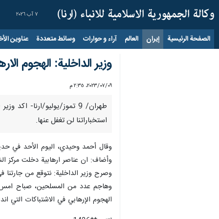
٧ آب ٢٠٢٦
الصفحة الرئيسية
إيران
العالم
آراء و حوارات
وسائط متعددة
عناوين الأخب
وزير الداخلية: الهجوم ال
٠٩‏/٠٧‏/٢٠٢٣، ٢:٣٥ م
طهران/ 9 تموز/یولیو/ارنا- 
استخباراتنا لن تغفل عنها.
وأضاف: ان عناصر ارهابية دخلت مركز ال
وصرح وزير الداخلية: نتوقع من جارتنا ف
الهجوم الإرهابي في الاشتباكات التي اند