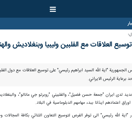
ار
ل؛
توسيع العلاقات مع الفلبين وليبيا وبنغلاديش والهن
ا-اكد رئيس الجمهورية "اية الله السيد ابراهيم رئيسي" على توسيع العلاقات مع دول 
د برعاية الرئيس الايراني.
الجديد لدى ايران "جمعة حسن فضيل"، والفلبيني "روبرتو جي مانالو"، والبنغلا
وراق اعتمادهم ايذانا ببدء مهامهم الدبلوماسية في البلاد.
"اية الله رئيسي" الى توفر الفرص لتوسيع التعاون الثنائي بكافة المجالات وخا