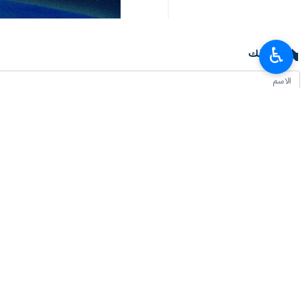
♿︎
تعليقك
أحدث الأخبار
ثلاث خطوات جديدة للاتحاد الاقتصادي الأوراسي لتعزيز التكامل الاقليمي
٢٠٢٦-٠٨-٠٧ ٢٠:٠٦