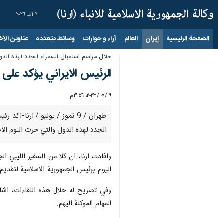
٧ آب ٢٠٢٦
الصفحة الرئيسية
إيران
العالم
آراء و حوارات
وسائط متعددة
عناوين الأخب
خلال مراسم استقبال السفراء الجدد لهذه الدو
الرئيس الايراني يؤكد على 
٠٩‏/٠٧‏/٢٠٢٣، ٣:٥٦ م
طهران / 9 تموز / یولیو / ارن
الجدد لهذه الدول والتي جرت اليوم الاح
وافادت ارنا، ان كلا من السفير الليبي 
اليوم برئيس الجمهورية الاسلامية لتقديم ا
وفي تصريح له خلال هذه اللقاءات، اشار 
المهام الموكلة اليهم.