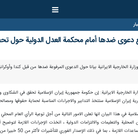
ار
ع دعوى ضدها أمام محكمة العدل الدولية حول تحطم 
 اصدرت وزارة الخارجية الايرانية بيانا حول الدعوى المرفوعة ضدها من قبل كندا وأ
رة الخارجية الايرانية: إن حكومة جمهورية إيران الإسلامية تحقق في الشكاوى و
ية إيران الإسلامية ستتخذ التدابير والاجراءات المناسبة لحماية حقوقها ومصالحه
امية في هذا البيان انها تعلن الامور التالية من أجل توعية الرأي العام المحلي 
ن المحلية والتعليمات والالتزامات الدولية ، اتخذت الإجراءات اللازمة لتو
 الإصدار الفوري للتأشيرات لأكثر من 50 خبيرا من أوكرانيا وكندا لحضور موقع الحادث وتنفيذ الأعمال ذات الصلة.