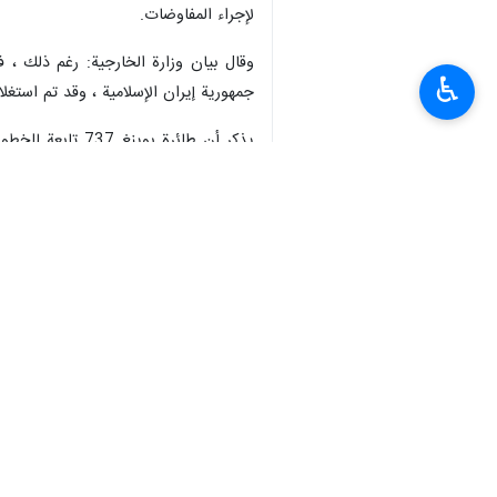
لإجراء المفاوضات.
وقال بيان وزارة الخارجية: رغم ذلك ، ف
♿︎
جمهورية إيران الإسلامية ، وقد تم استغلا
مغادرتها مطار الامام بدقائق وهي في طري
انتهى ** 2342
إيران
سياسة
٠ Persons
سمات
اوكرانيا
بريطانيا
إيران
بيان
كندا
السويد