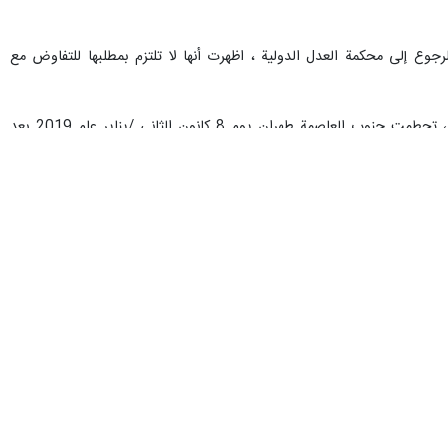
رجوع إلى محكمة العدل الدولية ، اظهرت أنها لا تلتزم بمطلبها للتفاوض مع
يذكر أن طائرة بوينغ 737 تابعة للخطوط الجوية الأوكرانية وعلى متنها 176 راكبا من ضمنهم طاقم مؤلف من 9 افراد، تحطمت جنوب العاصمة طهران يوم 8 كانون الثاني /يناير عام 2019 بعد
جعفر مشکین فام