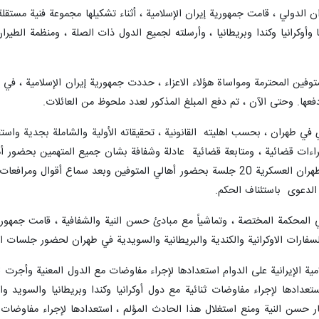
ن الدولي ، قامت جمهورية إيران الإسلامية ، أثناء تشكيلها مجموعة فنية مستق
دفعها. وحتى الآن ، تم دفع المبلغ المذكور لعدد ملحوظ من العائلات.
طهران ، بحسب اهليته القانونية ، تحقيقاته الأولية والشاملة بجدية واستقلال
اءات قضائية ، ومتابعة قضائية عادلة وشفافة بشان جميع المتهمين بحضور أهال
في مكتب المدعي العام، عقدت محكمة طهران العسكرية 20 جلسة بحضور أهالي المتو
الدعوى باستئناف الحكم.
ي المحكمة المختصة ، وتماشياً مع مبادئ حسن النية والشفافية ، قامت جمهور
سفارات الاوكرانية والكندية والبريطانية والسويدية في طهران لحضور جلسات ا
ن استعدادها لإجراء مفاوضات ثنائية مع دول أوكرانيا وكندا وبريطانيا والسويد 
ار حسن النية ومنع استغلال هذا الحادث المؤلم ، استعدادها لإجراء مفاوضا