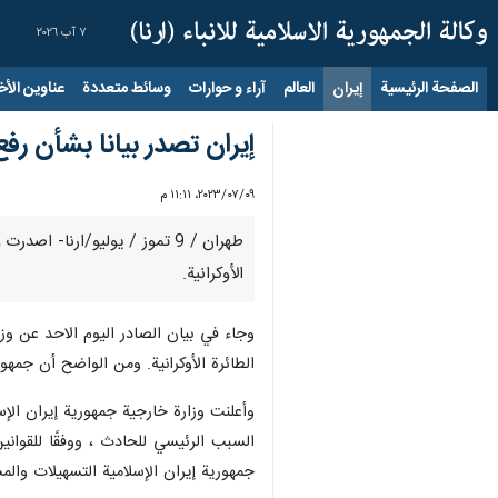
٧ آب ٢٠٢٦
الصفحة الرئيسية
إيران
العالم
آراء و حوارات
وسائط متعددة
عناوين الأخب
إيران تصدر بيانا بشأن رف
٠٩‏/٠٧‏/٢٠٢٣، ١١:١١ م
طهران / 9 تموز / يوليو/ارنا-
الأوكرانية.
وجاء في بيان الصادر اليوم الاحد عن وزا
الطائرة الأوكرانية. ومن الواضح أن جمهور
وأعلنت وزارة خارجية جمهورية إيران الإسل
السبب الرئيسي للحادث ، ووفقًا للقواني
جمهورية إيران الإسلامية التسهيلات والمساعدات اللازمة ، بما في ذلك