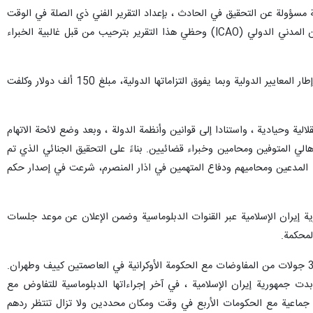
لة مسؤولة عن التحقيق في الحادث ، بإعداد التقرير الفني ذي الصلة في الوقت
المحدد بمشاركة خبراء من فرنسا وأمريكا وأوكرانيا وكندا وبريطانيا ، وأرسلته لجميع الدول ذات الصلة ، ومنظمة الطيران المدني الدولي (ICAO) وحظي هذا التقرير بترحيب من قبل غالبية الخبراء
وتابع البيان: فيما يتعلق بدعم عائلات المتوفين المحترمة ومواساة هؤلاء الاعزاء ، حددت جمهورية إيران الإسلامية ، في إطار المعايير الدولية وبما يفوق التزاماتها الدولية، مبلغ 150 ألف دولار وكلفت
ية وحيادية ، واستنادا إلى قوانين وأنظمة الدولة ، وبعد وضع لائحة الاتهام
ي المتوفين ومحامين وخبراء قضائيين. بناءً على التحقيق الجنائي الذي تم
فين وبعد سماع أقوال ومرافعات المدعين ومحاميهم ودفاع المتهمين في اذار المنصرم، شرعت في إصدار حكم
ية إيران الإسلامية عبر القنوات الدبلوماسية وضمن الإعلان عن موعد جلسات
لمحكمة.
وتابع البيان: لقد أعلنت الجمهورية الإسلامية الإيرانية على الدوام استعدادها لإجراء مفاوضات مع الدول المعنية وأجرت 3 جولات من المفاوضات مع الحكومة الأوكرانية في العاصمتين كييف وطهران.
وابدت جمهورية إيران الإسلامية ، في آخر إجراءاتها الدبلوماسية للتفاوض مع
ت جماعية مع الحكومات الأربع في وقت ومكان محددين ولا تزال تنتظر ردهم