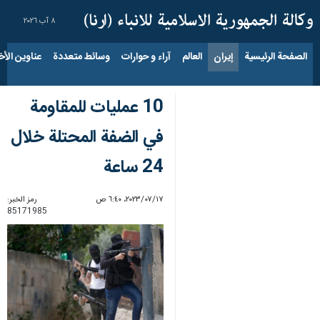
٨ آب ٢٠٢٦
الصفحة الرئيسية
إيران
العالم
آراء و حوارات
وسائط متعددة
عناوين الأخب
10 عمليات للمقاومة
في الضفة المحتلة خلال
24 ساعة
١٧‏/٠٧‏/٢٠٢٣، ٦:٤٠ ص
رمز الخبر:
85171985