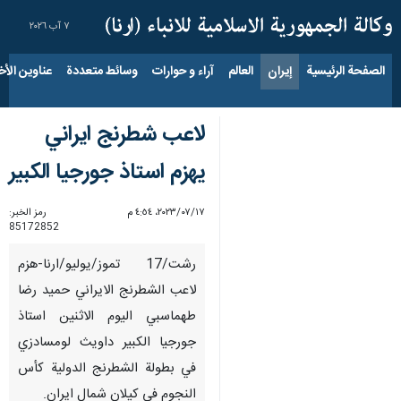
٧ آب ٢٠٢٦
الصفحة الرئيسية
إيران
العالم
آراء و حوارات
وسائط متعددة
عناوين الأخب
لاعب شطرنج ايراني
یهزم استاذ جورجيا الكبير
١٧‏/٠٧‏/٢٠٢٣، ٤:٥٤ م
رمز الخبر:
85172852
رشت/17 تموز/یولیو/ارنا-هزم
لاعب الشطرنج الايراني حمید رضا
طهماسبي الیوم الاثنین استاذ
جورجيا الكبير داویث لومسادزي
في بطولة الشطرنج الدولية كأس
النجوم في كيلان شمال ايران.