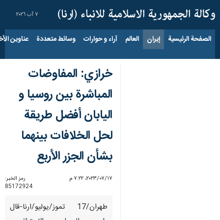
٧ آب ٢٠٢٦
الصفحة الرئيسية
إيران
العالم
آراء و حوارات
وسائط متعددة
عناوين الأخب
خرازي: المفاوضات
المباشرة بین روسیا و
الیابان أفضل طريقة
لحل الخلافات بینهما
بشأن الجزر الأربع
١٧‏/٠٧‏/٢٠٢٣، ٧:٢٢ م
رمز الخبر:
85172924
طهران/17 تموز/یولیو/ارنا-قال