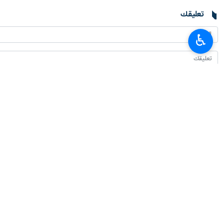
طهران / 21 تموز/يوليو/ارنا- اقتحمت قوات الاحتلال الصهيوني، فجر اليوم الجمعة 21-7-2023، مدينة طولكرم شمال الضفة المحتلة.
♿︎
وافادت وكالة فلسطين اليوم انه بحسب 
من الرصاص.
وقالت سرايا القدس- كتيبة طولكرم: "متو
وأضافت الكتيبة في بيان لها: "ندعو أهل
بكم وبمواقفكم في دعم ونصرة المقاومة".
انتهى ** 2342
إيران
سياسة
٠ Persons