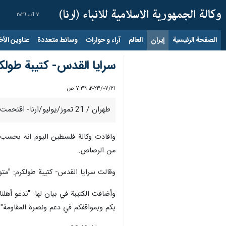
٧ آب ٢٠٢٦
الصفحة الرئيسية
إيران
العالم
آراء و حوارات
وسائط متعددة
عناوين الأخب
سرايا القدس- كتيبة طولكر
٢١‏/٠٧‏/٢٠٢٣، ٧:٣٩ ص