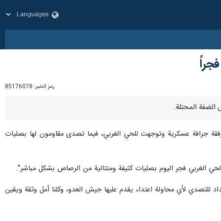
جراً
رمز الخبر:
85176078