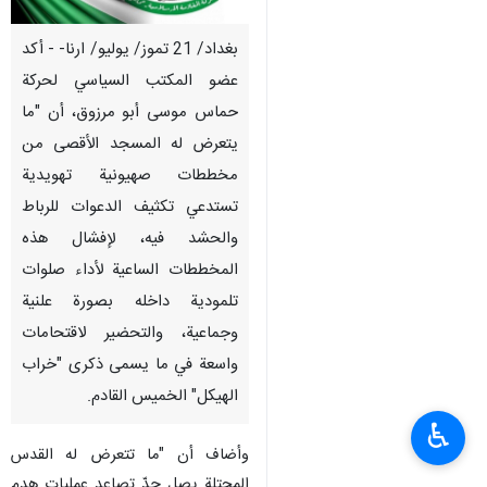
بغداد/ 21 تموز/ يوليو/ ارنا- - أكد
عضو المكتب السياسي لحركة
حماس موسى أبو مرزوق، أن "ما
يتعرض له المسجد الأقصى من
مخططات صهيونية تهويدية
تستدعي تكثيف الدعوات للرباط
والحشد فيه، لإفشال هذه
المخططات الساعية لأداء صلوات
تلمودية داخله بصورة علنية
وجماعية، والتحضير لاقتحامات
واسعة في ما يسمى ذكرى "خراب
الهيكل" الخميس القادم.
♿︎
وأضاف أن "ما تتعرض له القدس
المحتلة يصل حدّ تصاعد عمليات هدم