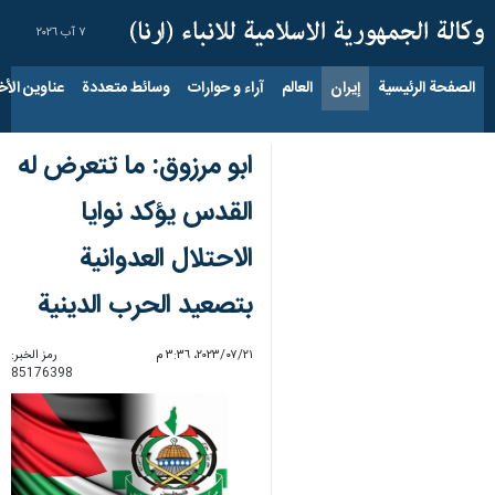
٧ آب ٢٠٢٦
الصفحة الرئيسية
إيران
العالم
آراء و حوارات
وسائط متعددة
عناوين الأخب
ابو مرزوق: ما تتعرض له
القدس يؤكد نوايا
الاحتلال العدوانية
بتصعيد الحرب الدينية
٢١‏/٠٧‏/٢٠٢٣، ٣:٣٦ م
رمز الخبر:
85176398