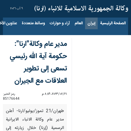
٩ آب ٢٠٢٦
الصفحة الرئيسية
إيران
العالم
آراء و حوارات
وسائط متعددة
عناوين الأخب
مدير عام وكالة"ارنا":
حكومة آية الله رئيسي
تسعى إلى تطوير
العلاقات مع الجيران
٢١‏/٠٧‏/٢٠٢٣، ٨:٥٩ م
رمز الخبر:
85176644
طهران/21 تموز/یولیو/ارنا- أعلن
مدير عام وكالة الانباء الايرانية
الرسمية (إرنا) خلال زيارته إلى