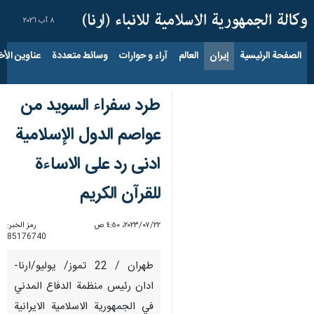
٨ آب ٢٠٢٦
الصفحة الرئيسية
إيران
العالم
آراء و حوارات
وسائط متعددة
عناوين الأخب
طرد سفراء السويد من
عواصم الدول الإسلامية
ادنى رد على الاساءة
للقرآن الكريم
٢٢‏/٠٧‏/٢٠٢٣، ٤:٥٠ ص
رمز الخبر:
85176740
طهران / 22 تموز/ يوليو/ارنا-
ادان رئيس منظمة الدفاع المدني
في الجمهورية الاسلامية الايرانية