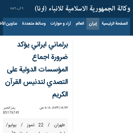
٩ آب ٢٠٢٦
الصفحة الرئيسية
إيران
العالم
آراء و حوارات
وسائط متعددة
عناوين الأخب
برلماني ايراني يؤكد
ضرورة اجماع
المؤسسات الدولية على
التصدي لتدنيس القرآن
الكريم
٢٢‏/٠٧‏/٢٠٢٣، ٥:١٨ ص
رمز الخبر:
85176741
طهران / 22 تموز / يوليو/