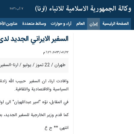
٧ آب ٢٠٢٦
الصفحة الرئيسية
إيران
العالم
آراء و حوارات
وسائط متعددة
عناوين الأخب
السفير الايراني الجديد لدى
٢٢‏/٠٧‏/٢٠٢٣، ٦:٢٦ م
طهران / 22 تموز / يوليو / ارنا-السفير الايراني الجديد لدى تركيا "محمد حسن حبيب الله زادة"، التقى قبيل مغادرته طهران الى انقرة اليوم السبت، بوزير الخارجية "حسين امير عبداللهيان".
وافادت ارنا، ان السفير حبيب الله زادة،
السياسية والاقتصادية والثقافية.
في المقابل، نوّه "امير عبداللهيان" الى
كما قدم وزير الخارجية للسفير الجديد، ب
انتهى ** ح ع