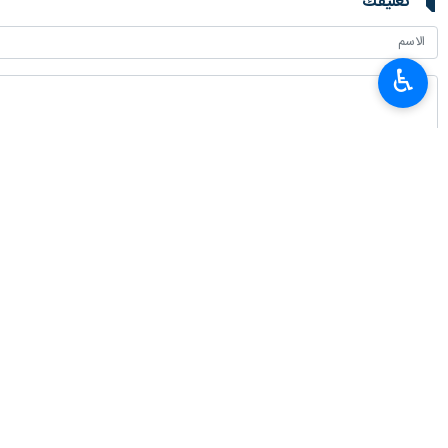
تعليقك
♿︎
أحدث الأخبار
محادثات هاتفية بين وزيري الخارجية الايراني والموريتاني
٢٠٢٦-٠٨-٠٦ ٢٣:٥٤
وزير العلوم: وضع خبرات ايران بتصرف العراق لتطوير التعليم العالي
٢٠٢٦-٠٨-٠٦ ١٩:٥٣