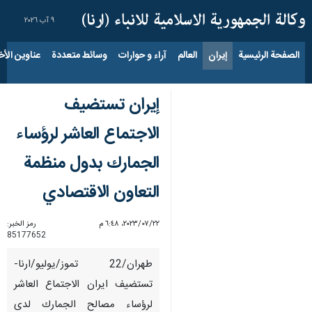
٩ آب ٢٠٢٦
الصفحة الرئيسية
إيران
العالم
آراء و حوارات
وسائط متعددة
عناوين الأخب
إيران تستضيف
الاجتماع العاشر لرؤساء
الجمارك بدول منظمة
التعاون الاقتصادي
٢٢‏/٠٧‏/٢٠٢٣، ٦:٤٨ م
رمز الخبر:
85177652
طهران/22 تموز/یولیو/ارنا-
تستضیف ایران الاجتماع العاشر
لرؤساء مصالح الجمارك لدى