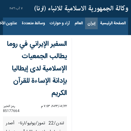
٧ آب ٢٠٢٦
الصفحة الرئيسية
إيران
العالم
آراء و حوارات
وسائط متعددة
عناوين الأخب
السفير الإيراني في روما
یطالب الجمعیات
الإسلامية لدى إيطاليا
بإدانة الإساءة للقرآن
الكريم
٢٢‏/٠٧‏/٢٠٢٣، ٧:٤٣ م
رمز الخبر:
85177664
لندن/22 تموز/یولیو/ارنا- أصدر