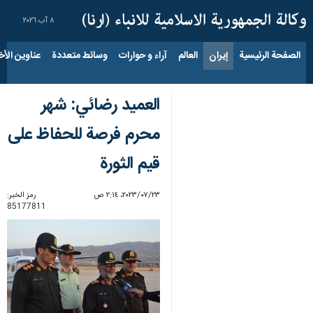
٨ آب ٢٠٢٦
الصفحة الرئيسية
إيران
العالم
آراء و حوارات
وسائط متعددة
عناوين الأخب
العميد رضائي: شهر
محرم فرصة للحفاظ على
قيم الثورة
٢٣‏/٠٧‏/٢٠٢٣، ٢:١٤ ص
رمز الخبر:
85177811