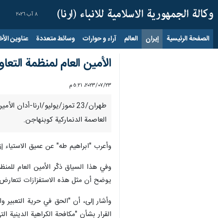
٨ آب ٢٠٢٦
الصفحة الرئيسية
إيران
العالم
آراء و حوارات
وسائط متعددة
عناوين الأخب
الأمين العام لمنظمة الت
٢٣‏/٠٧‏/٢٠٢٣، ٥:٢١ م
طهران/23 تموز/یولیو/ارنا-أد
العاصمة الدنماركية كوبنهاجن.
وأعرب "ابراهيم طه" عن عميق الاستياء إز
يوضح أن مثل هذه الاستفزازات تتعارض مع روح المادتين (19) و (20) من العهد الدولي الخاص بالحقوق المدنية والسيا
وأشار إلى، أن "الحق في حرية التعبير 
القرار بشأن "مكافحة الكراهية الدينية ال