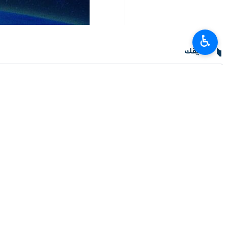
♿︎
تعليقك
أحدث الأخبار
قاليباف: الصحفيون مجاهدون.. الوعي خندقهم والحقيقة سلاحهم