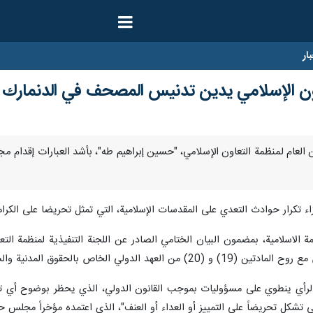
ار
عاون الإسلامي يدين تدنيس المصحف في الدنمارك
ان الأمين العام لمنظمة التعاون الإسلامي، "حسين إبراهيم طه"، بأشد العبارات 
اء تكرار حوادث التعدي على المقدسات الإسلامية، التي تمثل تحريضا على الكراهي
سية ولا يمكن تبريرها تحت ذريعة حرية التعبير أو الرأي.
والرأي ينطوي على مسؤوليات بموجب القانون الدولي، الذي يحظر بوضوح أي تح
تي تشكل تحريضاً على التمييز أو العداء أو العنف"، الذي اعتمده مؤخراً مجلس حق