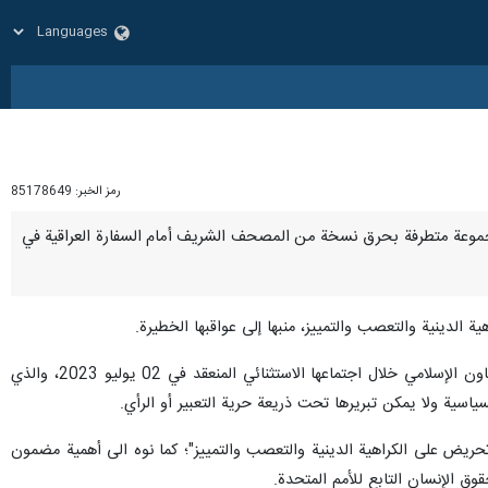
رمز الخبر:
85178649
إقدام مجموعة متطرفة بحرق نسخة من المصحف الشريف أمام السفارة العراقية في
ة الدينية والتعصب والتمييز، منبها إلى عواقبها الخطيرة.
وفي هذا السياق ذكّر الأمين العام للمنظمة الاسلامية، بمضمون البيان الختامي الصادر عن اللجنة التنفيذية لمنظمة التعاون الإسلامي خلال اجتماعها الاستثنائي المنعقد في 02 يوليو 2023، والذي
ريض على الكراهية الدينية والتعصب والتمييز"؛ كما نوه الى أهمية مضمون
وق الإنسان التابع للأمم المتحدة.