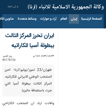
٨ آب ٢٠٢٦
الصفحة الرئيسية
إيران
العالم
آراء و حوارات
وسائط متعددة
عناوين الأخب
ايران تحرز المركز الثالث
ببطولة آسيا للكاراتيه
٢٣‏/٠٧‏/٢٠٢٣، ٦:٤٧ م
رمز الخبر:
85178726
طهران/23 تموز/یولیو/ارنا- احرز
المنتخب الوطني الايراني للكاراتيه،
المركز الثالث ببطولة آسيا التي
جرت باستضافة مالیزیا.
وافادت ارنا، ان المنتخب الکازاخي