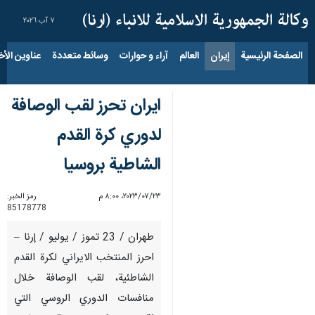
٧ آب ٢٠٢٦
الصفحة الرئيسية
إيران
العالم
آراء و حوارات
وسائط متعددة
عناوين الأخب
ايران تحرز لقب الوصافة
لدوري كرة القدم
الشاطية بروسيا
٢٣‏/٠٧‏/٢٠٢٣، ٨:٠٠ م
رمز الخبر:
85178778
طهران / 23 تموز / يوليو / إرنا –
احرز المنتخب الايراني لكرة القدم
الشاطئية، لقب الوصافة خلال
منافسات الدوري الروسي التي