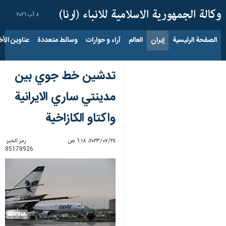
٨ آب ٢٠٢٦
الصفحة الرئيسية
إيران
العالم
آراء و حوارات
وسائط متعددة
عناوين الأخب
تدشين خط جوي بين
مدينتي ساري الايرانية
واكتاو الكازاخية
٢٤‏/٠٧‏/٢٠٢٣، ٦:١٨ ص
رمز الخبر:
85178926