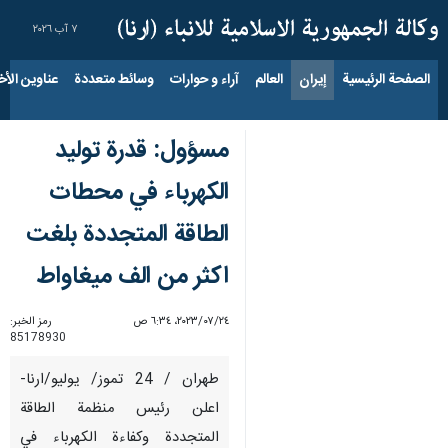
٧ آب ٢٠٢٦
الصفحة الرئيسية
إيران
العالم
آراء و حوارات
وسائط متعددة
عناوين الأخب
مسؤول: قدرة توليد
الكهرباء في محطات
الطاقة المتجددة بلغت
اكثر من الف ميغاواط
٢٤‏/٠٧‏/٢٠٢٣، ٦:٣٤ ص
رمز الخبر:
85178930
طهران / 24 تموز/ يوليو/ارنا-
اعلن رئيس منظمة الطاقة
المتجددة وكفاءة الكهرباء في