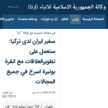
٦ آب ٢٠٢٦
الصفحة الرئيسية
إيران
العالم
آراء و حوارات
وسائط متعددة
عناوين الأخب
في مقابلة حصرية مع وکالة "ارنا"
سفير ايران لدى تركيا:
سنعمل على
تطويرالعلاقات مع انقرة
بوتيرة اسرع في جميع
المجالات
٢٤‏/٠٧‏/٢٠٢٣، ١٠:١١ ص
رمز الخبر:
85179012
طهران / 24 تموز/يوليو/إرنا- قدر