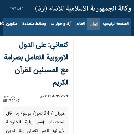
٦ آب ٢٠٢٦
الصفحة الرئيسية
إيران
العالم
آراء و حوارات
وسائط متعددة
عناوين الأخب
كنعاني: على الدول
الاوروبية التعامل بصرامة
مع المسيئين للقرآن
الكريم
٢٤‏/٠٧‏/٢٠٢٣، ١١:٢٦ ص
رمز الخبر:
85179247
طهران / 24 تموز/ يوليو/ارنا- قال
المتحدث بإسم وزارة الخارجیة
الأیرانیة ناصر کنعانی إننا ندين