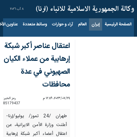
٨ آب ٢٠٢٦
الصفحة الرئيسية
إيران
العالم
آراء و حوارات
وسائط متعددة
عناوين الأخب
اعتقال عناصر أكبر شبكة
إرهابية من عملاء الكيان
الصهيوني في عدة
محافظات
٢٤‏/٠٧‏/٢٠٢٣، ١٢:٥٩ م
رمز الخبر:
85179437
طهران /24 تموز/ يوليو/إرنا-
أعلنت وزارة الأمن الايرانية، عن
اعتقال أعضاء أكبر شبكة إرهابية