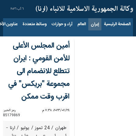
٦ آب ٢٠٢٦
الصفحة الرئيسية
إيران
العالم
آراء و حوارات
وسائط متعددة
عناوين الأخب
أمين المجلس الأعلى
للأمن القومي : ایران
تتطلع للانضمام الى
مجموعة "بريكس" في
اقرب وقت ممکن
٢٤‏/٠٧‏/٢٠٢٣، ٧:٣٨ م
رمز الخبر:
85179869
طهران / 24 تموز / یولیو / ارنا -