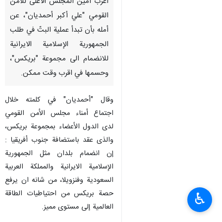
أعرب أمين المجلس الأعلى للأمن
القومي "علي أکبر أحمدیان"، عن
أمله بأن تبدأ عملية البتّ في طلب
الجمهورية الإسلامية الايرانية
للانضمام الى مجموعة "بريكس"،
وحسمها في اقرب وقت ممكن.
وقال "أحمديان" في کلمته خلال
اجتماع أمناء مجلس الأمن القومي
لدى الدول الأعضاء بمجموعة بريكس،
والذی عقد باستضافة جنوب أفریقیا :
إن انضمام بلدان مثل الجمهورية
الإسلامية الايرانية والمملكة العربية
السعودية وفنزويلا، من شانه ان يرفع
حصة بريكس من احتياطيات الطاقة
♿︎
العالمية إلى مستوى مميز.