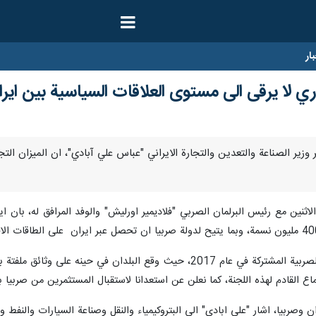
ار
جاري لا يرقى الى مستوى العلاقات السياسية بين اير
ارنا –اعتبر وزير الصناعة والتعدين والتجارة الايراني "عباس علي آبادي"، ان الميزا
كما نوه بنتائج اجتماع اللجنة الايرانية والصربية المشتركة في عام 2017، ح
 القادم لهذه اللجنة، كما نعلن عن استعدانا لاستقبال المستثمرين من صربيا 
 وصربيا، اشار "علي ابادي" الى البتروكيمياء والنقل وصناعة السيارات والنفط وا