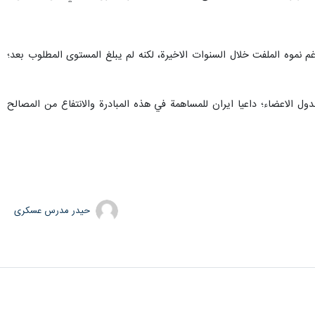
رغم نموه الملفت خلال السنوات الاخيرة، لكنه لم يبلغ المستوى المطلوب بعد؛
 حققت نموا بواقع 35 بالمائة في التبادل التجاري بين الدول الاعضاء؛ داعيا ايران للمساهمة في هذه المبادرة والانتفاع من المصالح
حیدر مدرس عسکری