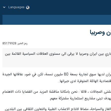
ان وصربيا
رمز الخبر:
85179928
ن التجاري بين ايران وصربيا لا يرقى الى مستوى العلاقات السياسية القائمة بين
ولفت "علي ابادي" خلال مباحثاته اليوم الاثنين مع رئيس البرلمان الصربي "فلادیمیر اورلیش" والوفد المرافق له، بان ايران لديها سوق تجارية بسعة 80 مليون نسمة، لكن في ضوء علاقاتها الجيدة
يث وقع البلدان في حينه على وثائق ملفتة بشتى المجالات ، قائلا : نحن بامكاننا مناقشة المزيد من القضايا ذات الاهتمام
بهدف تبنى مشاريع استثمارية مشتركة معهم.
لغاز والسياحة، مضافا لانتاج الاعشاب الطبية والتعاون الثقافي بين البلدين.