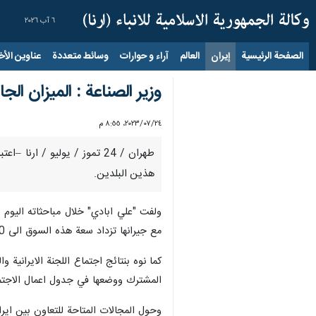
٦ آب ٢٠٢٦
الصفحة الرئيسية
إيران
العالم
آراء و حوارات
وسائط متعددة
عناوين الأخب
وزير الصناعة : الميزان ال
٢٤‏/٠٧‏/٢٠٢٣، ٨:٥٥ م
طهران / 24 تموز / یولیو / 
هذين البلدين.
مع جيرانها تزداد سعة هذه السوق الى 400 مليون نسمة، وبما يتيح لدولة صربيا ان تحصل عبر ايران على الطاقات الاقتصادية الهائلة المتوفرة لدى جيرانها.
المشترك ووضعها في جدول اعمال الاجتماع
وحول المجالات المتاحة للتعاون بين ايران