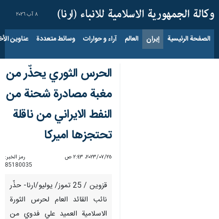
٨ آب ٢٠٢٦
الصفحة الرئيسية
إيران
العالم
آراء و حوارات
وسائط متعددة
عناوين الأخب
الحرس الثوري يحذّر من
مغبة مصادرة شحنة من
النفط الايراني من ناقلة
تحتجزها اميركا
٢٥‏/٠٧‏/٢٠٢٣، ٢:٤٣ ص
رمز الخبر:
85180035
قزوين / 25 تموز/ يوليو/ارنا- حذّر
نائب القائد العام لحرس الثورة
الاسلامية العميد علي فدوي من