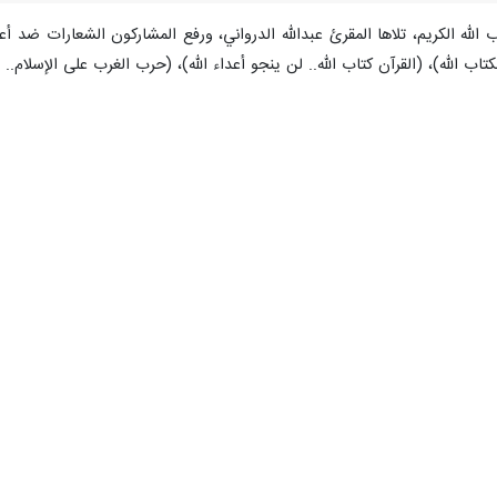
الله الكريم، تلاها المقرئ عبدالله الدرواني، ورفع المشاركون الشعارات ضد أ
لكتاب الله)، (القرآن كتاب الله.. لن ينجو أعداء الله)، (حرب الغرب على الإسلام..
جي، أكد فيها أن إحراق الدول المارقة لكتاب الله، هو دليل على إجرامها وتبعيتها
ن وراء القرآن أمة القرآن، إحراق القرآن هو فضح لأعداء الأمة وتحديد جديد للبو
ع اللوبي الصهيوني، لن تستطيعوا أن تمحوا القرآن من قلوبنا وبيوتنا ومساجدنا
وراءه اللوبي اليهودي الصهيوني الذي يريد أن يحرف الأنظار عما يدور في فلسطين
اقتصادية سلاح فعّال، مؤكداً أن الأمة ولو خرجت كشعب اليمن والعراق ومحور
 السويد والدنمارك وأي دولة تعتدي على كتاب الله، مشيراً إلى أن واجبنا الش
وم هو من أجل الله والدفاع عن المقدسات ورسالة للعالم أن هذه الجرائم لن تزيد