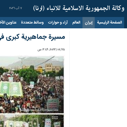
٧ آب ٢٠٢٦
الصفحة الرئيسية
إيران
العالم
آراء و حوارات
وسائط متعددة
عناوين الأخب
مسيرة جماهيرية كبرى في 
٢٥‏/٠٧‏/٢٠٢٣، ٣:٤٩ ص