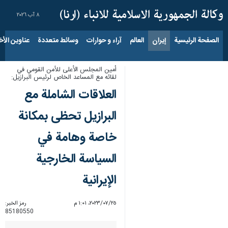
٨ آب ٢٠٢٦
الصفحة الرئيسية
إيران
العالم
آراء و حوارات
وسائط متعددة
عناوين الأخب
أمين المجلس الأعلى للأمن القومي في
لقائه مع المساعد الخاص لرئيس البرازيل:
العلاقات الشاملة مع
البرازيل تحظى بمكانة
خاصة وهامة في
السياسة الخارجية
الإيرانية
٢٥‏/٠٧‏/٢٠٢٣، ١:٠١ م
رمز الخبر:
85180550