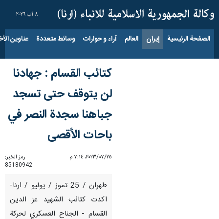
٨ آب ٢٠٢٦
الصفحة الرئيسية
إيران
العالم
آراء و حوارات
وسائط متعددة
عناوين الأخب
كتائب القسام : جهادنا
لن يتوقف حتى تسجد
جباهنا سجدة النصر في
باحات الأقصى
٢٥‏/٠٧‏/٢٠٢٣، ٧:١٤ م
رمز الخبر:
85180942
طهران / 25 تموز / یولیو / ارنا-
اکدت كتائب الشهيد عز الدين
القسام - الجناح العسكري لحركة