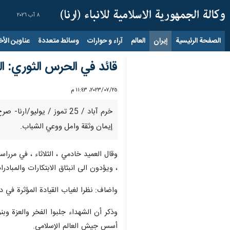
٨ آب ٢٠٢٦
الصفحة الرئيسية
إيران
العالم
آراء و حوارات
وسائط متعددة
عناوين الأخب
قائد في الحرس الثوري: ال
٢٥‏/٠٧‏/٢٠٢٣، ١١:٤٣ م