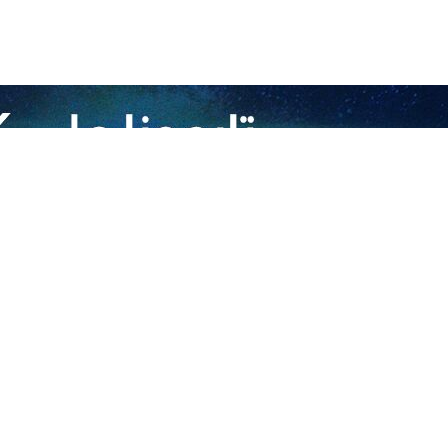
ليو/ارنا- صرح رئيس منظمة مكافة التجسس في الحرس الثوري العميد مجيد خادمي إن ا
سم لاحياء ذكرى شهداء الامن والاستخبارات في محافظة لرستان غرب ايران: ان ا
ت.
ول المنطقة ، شهدنا الضرر الذي ألحقه العدو بالدول الإسلامية ، لكن تضحيات ش
نوا أسس جيش العالم الإسلامي ، وقال: ان قائد الثورة الاسلامية اكد على تش
وصرح انه على ال
هة العدو واليوم تخوض الجمهورية الاسلامية هذه الحرب، وسنتحرك بقوة وفقًا
ضروري في عصرنا.