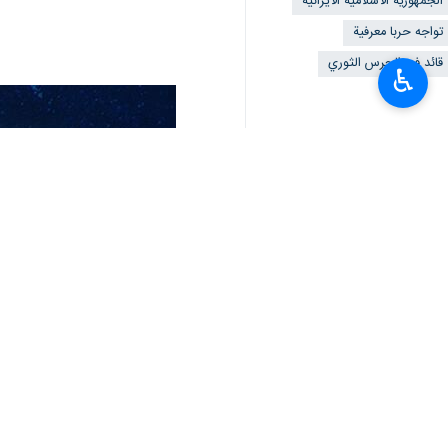
خرم آباد / 25 تموز / يو
♿︎
إيمان وثقة وامل ووعي الشباب.
وقال العميد خادمي ، الثلاثاء ، في مررا
، ويؤدون الى انبثاق الابتكارات والمبادرا
واضاف: نظرا لغياب القيادة المؤثرة في د
وذكر أن الشهداء جلبوا الفخر والعزة وب
أسس جيش العالم الإسلامي.
مكسب بعد احتلالها لها مدة عشرين عاما.
وتابع: نحن نواجه حربا معرفية في مواج
وثقتهم ووعيهم ، لذا فإن جهاد التبيين 