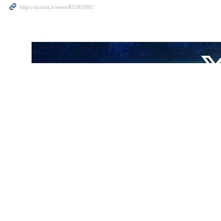
لجمهورية الاسلامية الايرانية تواجه اليوم حربا معرفية، يستهدف فيها العدو
لشهداء هم تجسيد لمعتقداتنا الدينية ، والشهداء يعطلون كل الأنماط الغربية
باب إيران الإسلامية منعتهم من التعدي على وحدة أراضي البلاد.
كيل جبهة وجيش المقاومة في العالم الإسلامي ، وأنشأ الشهيد قاسم سليماني
شباب ان يفخروا بأعمال جبهة المقاومة في المنطقة ، وقال: إن العدو اعترف بأنه أنفق 7000 مليار دولار في المنطقة لكنه اضطر اخيرا الى مغادرة أفغانستان دون ان يحقق اي
 لمصالحنا ولن نتنازل ، وقد استهدف العدو في هجومه إيمان الشباب وأملهم