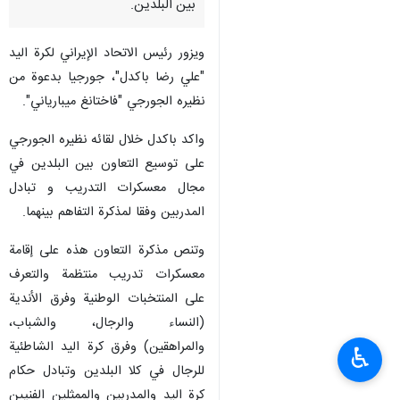
بين البلدين.
ویزور رئيس الاتحاد الإيراني لكرة اليد
"علي رضا باكدل"، جورجيا بدعوة من
نظيره الجورجي "فاختانغ ميبارياني".
واكد باكدل خلال لقائه نظيره الجورجي
على توسيع التعاون بين البلدين في
مجال معسكرات التدريب و تبادل
المدربين وفقا لمذكرة التفاهم بينهما.
وتنص مذكرة التعاون هذه على إقامة
معسكرات تدريب منتظمة والتعرف
على المنتخبات الوطنية وفرق الأندية
(النساء والرجال، والشباب،
والمراهقين) وفرق كرة اليد الشاطئية
♿︎
للرجال في كلا البلدين وتبادل حكام
كرة اليد والمدربين والممثلين الفنيين