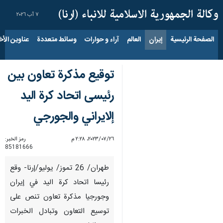
٧ آب ٢٠٢٦
الصفحة الرئيسية
إيران
العالم
آراء و حوارات
وسائط متعددة
عناوين الأخب
توقيع مذكرة تعاون بين
رئيسی اتحاد كرة اليد
إلايراني والجورجي
٢٦‏/٠٧‏/٢٠٢٣، ٢:٢٨ م
رمز الخبر:
85181666
طهران/ 26 تموز/ يوليو/إرنا- وقع
رئيسا اتحاد كرة اليد في إيران
وجورجيا مذكرة تعاون تنص علی
توسيع التعاون وتبادل الخبرات