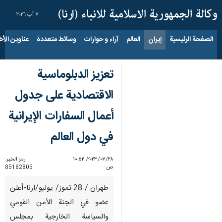
٧ آب ٢٠٢٦
الصفحة الرئيسية
إيران
العالم
آراء و حوارات
وسائط متعددة
عناوين الأخب
تعزیز الدبلوماسية
الاقتصادية على جدول
أعمال السفارات الإيرانية
في دول العالم
٢٨‏/٠٧‏/٢٠٢٣، ١٠:٥٢
رمز الخبر:
ص
85182805
طهران / 28 تموز/ يوليو/ارنا-أعلن
عضو في الجنة الأمن القومي
والسياسة الخارجية بمجلس