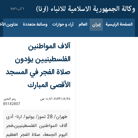
٦ آب ٢٠٢٦
الصفحة الرئيسية
إيران
العالم
آراء و حوارات
وسائط متعددة
عناوين الأخب
آلاف المواطنين
الفلسطينيين يؤدون
صلاة الفجر في المسجد
الأقصى المبارك
٢٨‏/٠٧‏/٢٠٢٣، ١٠:٤٦ ص
رمز الخبر:
85182807
طهران/ 28 تموز/ يوليو/ ارنا- أدى
آلاف المواطنين الفلسطينيين،فجر
اليوم الجمعة، صلاة الفجر العظيم