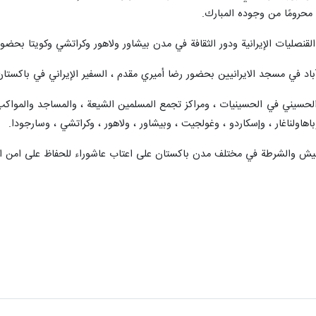
محرومًا من وجوده المبارك.
نصليات الإيرانية ودور الثقافة في مدن بيشاور ولاهور وكراتشي وكويتا بحضور ا
باد في مسجد الايرانيين بحضور رضا أميري مقدم ، السفير الإيراني في باكستان،
اء الحسيني في الحسينيات ، ومراكز تجمع المسلمين الشيعة ، والمساجد والمواك
وباهاولناغار ، وإسكاردو ، وغولجيت ، وبيشاور ، ولاهور ، وكراتشي ، وسارجودا.
لجيش والشرطة في مختلف مدن باكستان على اعتاب عاشوراء للحفاظ على امن ال