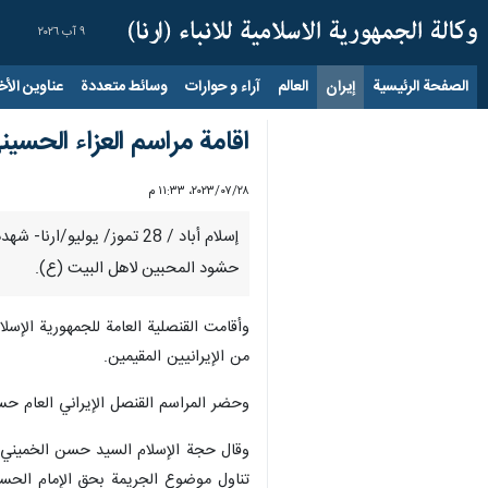
٩ آب ٢٠٢٦
الصفحة الرئيسية
إيران
العالم
آراء و حوارات
وسائط متعددة
عناوين الأخب
اقامة مراسم العزاء الح
٢٨‏/٠٧‏/٢٠٢٣، ١١:٣٣ م
إسلام أباد / 28 تموز/ يو
حشود المحبين لاهل البيت (ع).
وأقامت القنصلية العامة للجمهورية الإس
من الإيرانيين المقيمين.
وحضر المراسم القنصل الإيراني العام حس
وقال حجة الإسلام السيد حسن الخميني ف
تناول موضوع الجريمة بحق الإمام الحسي