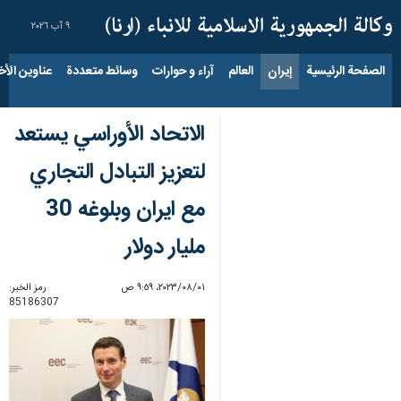
٩ آب ٢٠٢٦
الصفحة الرئيسية
إيران
العالم
آراء و حوارات
وسائط متعددة
عناوين الأخب
الاتحاد الأوراسي يستعد
لتعزيز التبادل التجاري
مع ايران وبلوغه 30
مليار دولار
٠١‏/٠٨‏/٢٠٢٣، ٩:٥٩ ص
رمز الخبر:
85186307