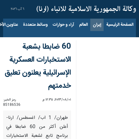
٦ آب ٢٠٢٦
الصفحة الرئيسية
إيران
العالم
آراء و حوارات
وسائط متعددة
عناوين الأخب
60 ضابطا بشعبة
الاستخبارات العسكرية
الإسرائيلية يعلنون تعليق
خدمتهم
٠١‏/٠٨‏/٢٠٢٣، ١٢:٣٥ م
رمز الخبر:
85186536
طهران/ 1 اب/ اغسطس/ ارنا-
أعلن أكثر من 60 ضابطا في
برنامج تابع لشعبة الاستخبارات